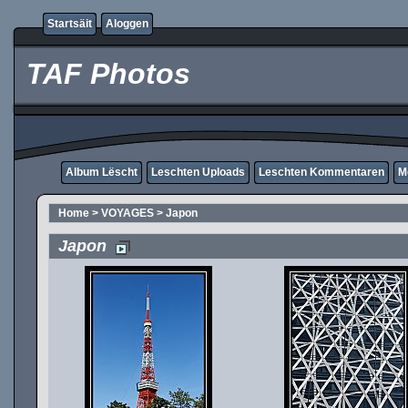
Startsäit
Aloggen
TAF Photos
Album Lëscht
Leschten Uploads
Leschten Kommentaren
M
Home
>
VOYAGES
>
Japon
Japon