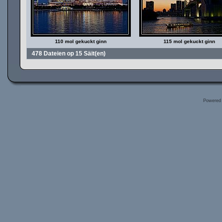
110 mol gekuckt ginn
115 mol gekuckt ginn
478 Dateien op 15 Säit(en)
Powered