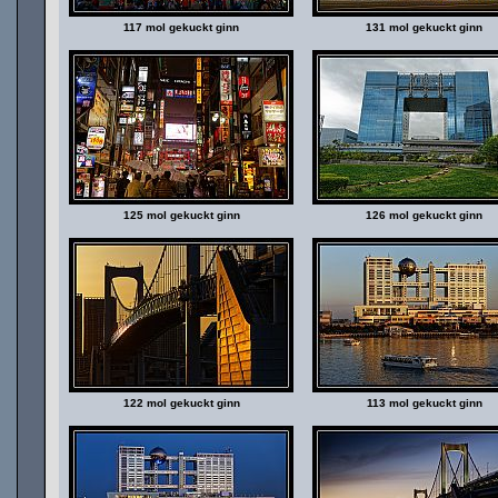
117 mol gekuckt ginn
131 mol gekuckt ginn
125 mol gekuckt ginn
126 mol gekuckt ginn
122 mol gekuckt ginn
113 mol gekuckt ginn